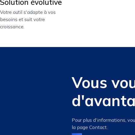
Solution évolutive
Votre outil s'adapte à vos
besoins et suit votre
croissance.
Vous vou
d'avanta
Pour plus d'informations, vou
la page Contact.