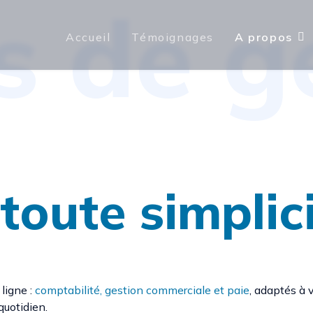
s de g
Accueil
Témoignages
A propos
 toute simplic
ligne :
comptabilité, gestion commerciale et paie
, adaptés à 
quotidien.